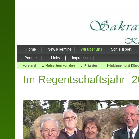
Home
News/Termine
Wir über uns
Schießsport
Partner
Links
Impressum
Vorstand
Majestäten Vorjahre
Präsides
Königinnen und Köni
Im Regentschaftsjahr 