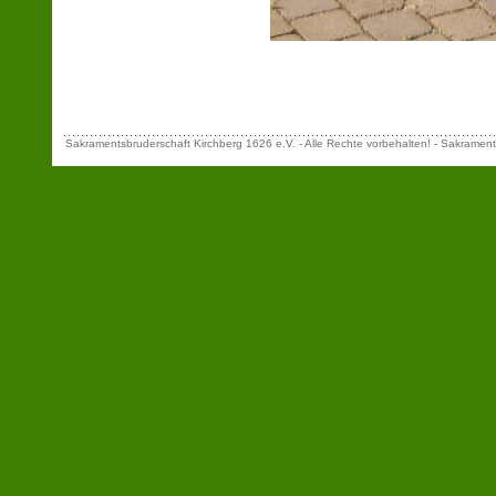
Sakramentsbruderschaft Kirchberg 1626 e.V. - Alle Rechte vorbehalten! - Sakrament