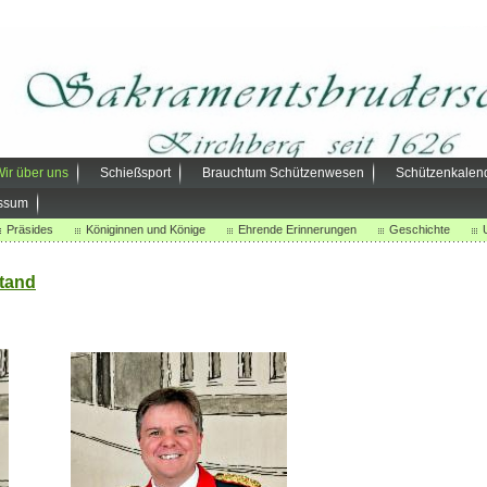
ir über uns
Schießsport
Brauchtum Schützenwesen
Schützenkalen
ssum
Präsides
Königinnen und Könige
Ehrende Erinnerungen
Geschichte
tand