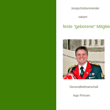
Jungschützenmeis
vakant 
fest
e "geborene" Mitgli
Generalf
Ingo Prinze