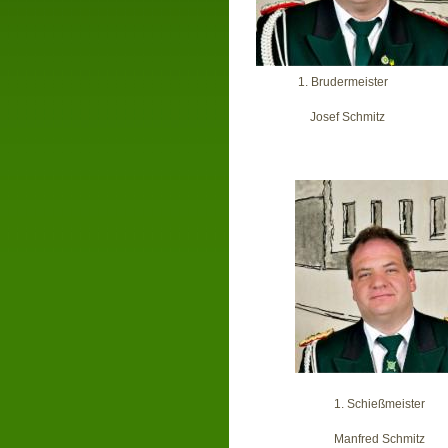
1. Brudermeist
Josef Schmit
1. Schießmeist
Manfred Schmi