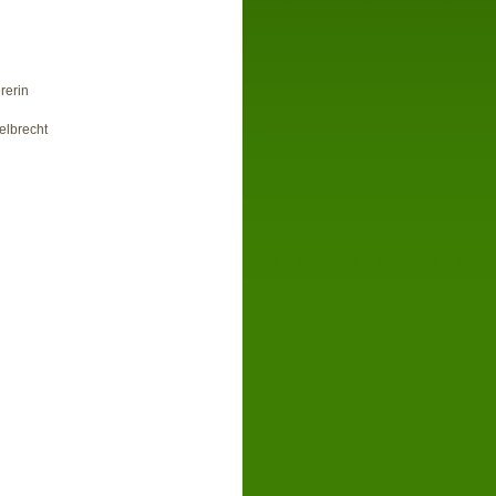
in
recht