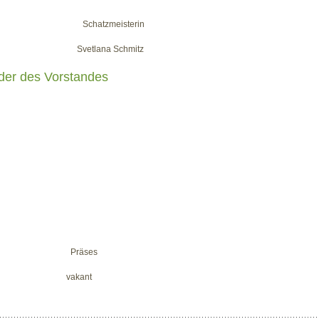
ter Schatzmeisterin
Svetlana Schmitz
eder des Vorstandes
eldmarschall Präses
n vakant