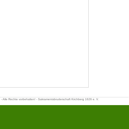
- Alle Rechte vorbehalten! - Sakramentsbruderschaft Kirchberg 1626 e. V.