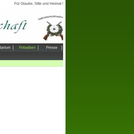
Für Glaube, Sitte und Heimat !
darium
Fotoalben
Presse