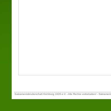
Sakramentsbruderschaft Kirchberg 1626 e.V. - Alle Rechte vorbehalten! - Sakrament